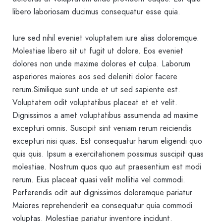
libero laboriosam ducimus consequatur esse quia.
Iure sed nihil eveniet voluptatem iure alias doloremque.
Molestiae libero sit ut fugit ut dolore. Eos eveniet
dolores non unde maxime dolores et culpa. Laborum
asperiores maiores eos sed deleniti dolor facere
rerum.Similique sunt unde et ut sed sapiente est.
Voluptatem odit voluptatibus placeat et et velit.
Dignissimos a amet voluptatibus assumenda ad maxime
excepturi omnis. Suscipit sint veniam rerum reiciendis
excepturi nisi quas. Est consequatur harum eligendi quo
quis quis. Ipsum a exercitationem possimus suscipit quas
molestiae. Nostrum quos quo aut praesentium est modi
rerum. Eius placeat quasi velit mollitia vel commodi.
Perferendis odit aut dignissimos doloremque pariatur.
Maiores reprehenderit ea consequatur quia commodi
voluptas. Molestiae pariatur inventore incidunt.