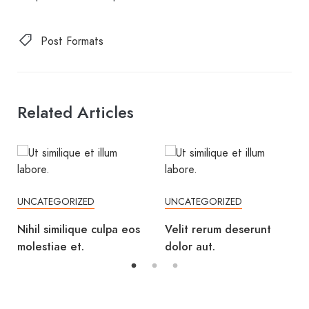
Post Formats
Related Articles
UNCATEGORIZED
UNCATEGORIZED
UNC
ihil similique culpa eos
Velit rerum deserunt
Et 
olestiae et.
dolor aut.