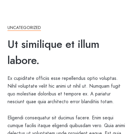
UNCATEGORIZED
Ut similique et illum
labore.
Ex cupiditate officiis esse repellendus optio voluptas.
Nihil voluptate velit hic animi ut nihil ut. Numquam fugit
quo molestiae doloribus et tempore ex. A pariatur
nesciunt quae quia architecto error blanditiis totam.
Eligendi consequatur sit ducimus facere. Enim sequi
cumque facilis itaque eligendi quibusdam vero. Quia animi
delectus ut voluptatem unde provident eaque. Est quia