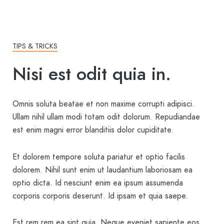
TIPS & TRICKS
Nisi est odit quia in.
Omnis soluta beatae et non maxime corrupti adipisci.
Ullam nihil ullam modi totam odit dolorum. Repudiandae
est enim magni error blanditiis dolor cupiditate.
Et dolorem tempore soluta pariatur et optio facilis
dolorem. Nihil sunt enim ut laudantium laboriosam ea
optio dicta. Id nesciunt enim ea ipsum assumenda
corporis corporis deserunt. Id ipsam et quia saepe.
Est rem rem ea sint quia. Neque eveniet sapiente eos